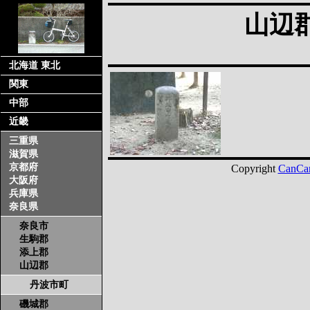
山辺
北海道 東北
関東
中部
近畿
三重県
滋賀県
京都府
Copyright
CanCa
大阪府
兵庫県
奈良県
奈良市
生駒郡
添上郡
山辺郡
丹波市町
磯城郡