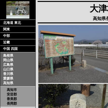
大津
高知県
北海道 東北
関東
中部
近畿
中国 四国
島根県
岡山県
広島県
山口県
香川県
愛媛県
高知県
高知市
安芸郡
香美郡
長岡郡