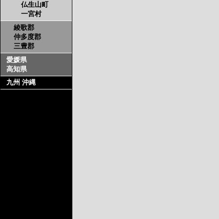
仏生山町
一宮村
綾歌郡
仲多度郡
三豊郡
愛媛県
高知県
九州 沖縄