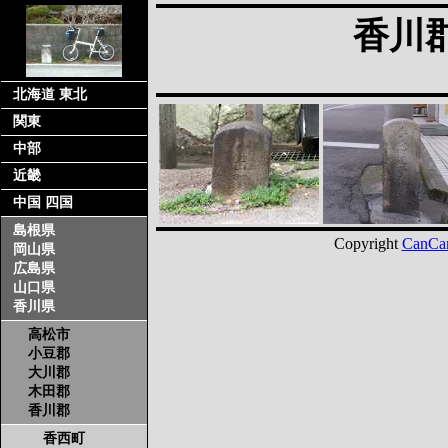
香川
北海道 東北
関東
中部
近畿
中国 四国
島根県
Copyright
CanCa
岡山県
広島県
山口県
香川県
高松市
小豆郡
大川郡
木田郡
香川郡
香西町