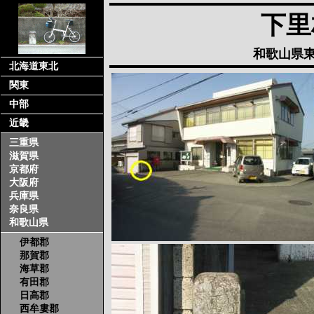
下里
和歌山県東
北海道東北
関東
中部
近畿
三重県
滋賀県
京都府
大阪府
兵庫県
奈良県
和歌山県
伊都郡
那賀郡
海草郡
有田郡
日高郡
西牟婁郡