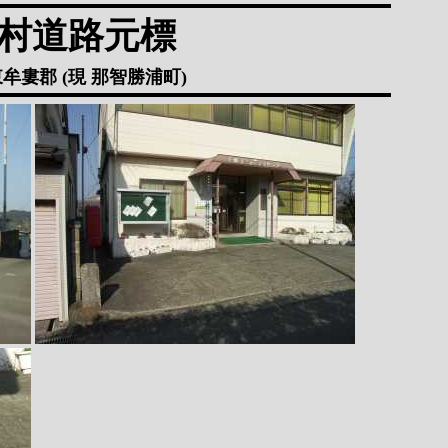
村道路元標
牟婁郡 (現 那智勝浦町)