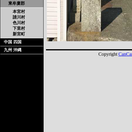
東牟婁郡
本宮村
請川村
色川村
下里村
新宮町
中国 四国
九州 沖縄
Copyright
CanCa